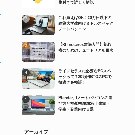
像付きで詳しく解説
これ買えばOK！20万円以下の
建築大学生向けミドルスペック
ノートパソコン
【Rhinoceros建築入門】初心
者のためのチュートリアル目次
ライノセラスに必要なPCスペ
ックって？20万円BTOのPCで
快適さを検証！
Blender用ノートパソコンの選
び方と推奨機種2026丨建築・
学生・副業向け６選
アーカイブ