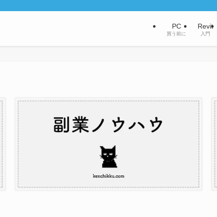
PC
Revit
買う前に
入門