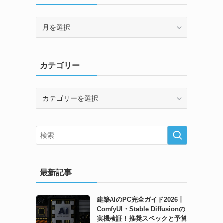
ア
ー
カ
イ
カテゴリー
ブ
カ
テ
ゴ
リ
ー
最新記事
建築AIのPC完全ガイド2026丨
ComfyUI・Stable Diffusionの
実機検証！推奨スペックと予算