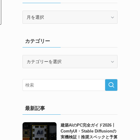
ア
ー
カ
イ
カテゴリー
ブ
カ
テ
ゴ
リ
ー
最新記事
建築AIのPC完全ガイド2026丨
ComfyUI・Stable Diffusionの
実機検証！推奨スペックと予算