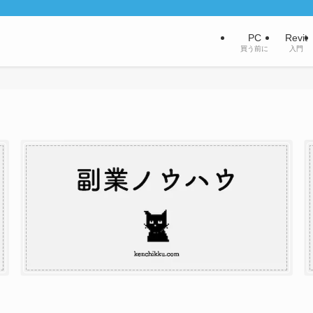
PC
Revit
買う前に
入門