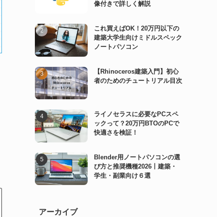
像付きで詳しく解説
これ買えばOK！20万円以下の
建築大学生向けミドルスペック
ノートパソコン
【Rhinoceros建築入門】初心
者のためのチュートリアル目次
ライノセラスに必要なPCスペ
ックって？20万円BTOのPCで
快適さを検証！
Blender用ノートパソコンの選
び方と推奨機種2026丨建築・
学生・副業向け６選
アーカイブ